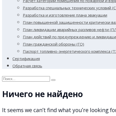
Расчет категории помещения по пожарной и вз
Разработка специальных технических условий (С
Разработка и изготовление плана эвакуации
План повышенной защищенности критически ва
План ликвидации аварийных разливов нефти (П
План действий по предупреждению и ликвидаци
План гражданской обороны (ГО)
Паспорт топливно-энергетического комплекса (Т
Сертификация
Обратная связь
Search
for:
Ничего не найдено
It seems we can’t find what you’re looking f