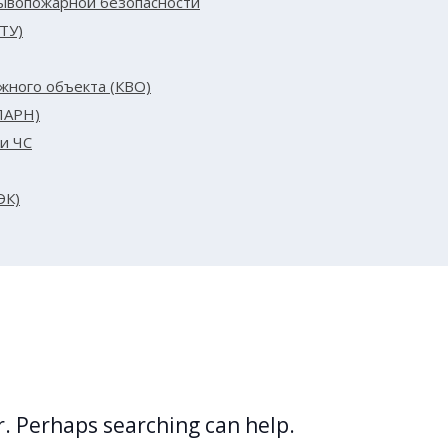
рывопожарной безопасности
ТУ)
жного объекта (КВО)
ЛАРН)
и ЧС
ЭК)
or. Perhaps searching can help.